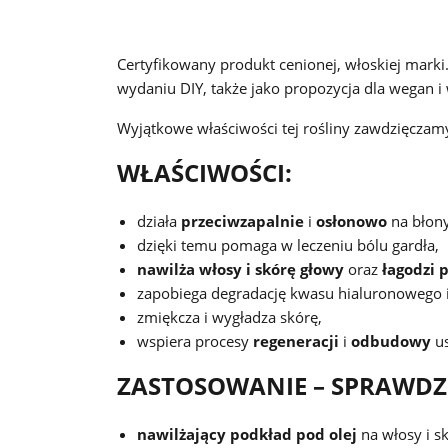
Certyfikowany produkt cenionej, włoskiej marki
wydaniu DIY, także jako propozycja dla wegan i
Wyjątkowe właściwości tej rośliny zawdzięcza
WŁAŚCIWOŚCI:
działa
przeciwzapalnie
i
osłonowo
na błony
dzięki temu pomaga w leczeniu bólu gardła,
nawilża włosy i skórę głowy
oraz
łagodzi 
zapobiega degradację kwasu hialuronowego i 
zmiękcza i wygładza skórę,
wspiera procesy
regeneracji
i
odbudowy
us
ZASTOSOWANIE – SPRAWDZI 
nawilżający podkład pod olej
na włosy i s