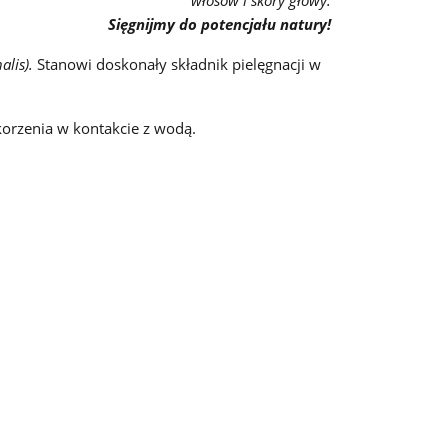
włosów i skóry głowy.
Sięgnijmy do potencjału natury!
nalis).
Stanowi doskonały składnik pielęgnacji w
 korzenia w kontakcie z wodą.