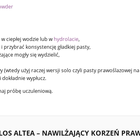
Powder
ź w ciepłej wodzie lub w
hydrolacie
,
i przybrać konsystencję gładkiej pasty,
żające mogły się wydzielić,
.
 (wtedy użyj raczej wersji solo czyli pasty prawoślazowej na
i dokładnie wypłucz.
aj próbę uczuleniową.
ILOS ALTEA – NAWILŻAJĄCY KORZEŃ PRA