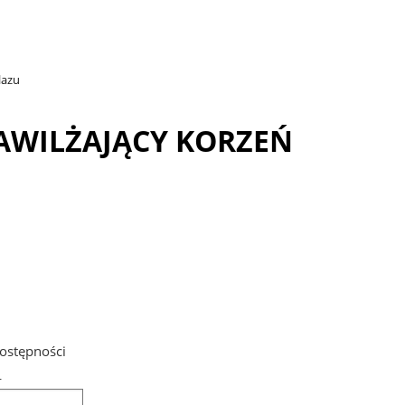
lazu
NAWILŻAJĄCY KORZEŃ
ostępności
L