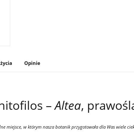
życia
Opinie
hitofilos –
Altea
, prawośl
lne miejsce, w którym nasza botanik przygotowała dla Was wiele ci