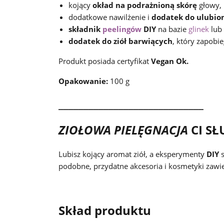
kojący
okład na podrażnioną skórę
głowy,
dodatkowe nawilżenie i
dodatek do ulubion
składnik
peelingów
DIY
na bazie
glinek
lub
dodatek do ziół barwiących
, który zapobi
Produkt posiada certyfikat
Vegan Ok.
Opakowanie:
100 g
_____________________________
ZIOŁOWA PIELĘGNACJA
CI SŁ
Lubisz kojący aromat ziół, a eksperymenty
DIY
s
podobne, przydatne akcesoria i kosmetyki zawie
Skład produktu