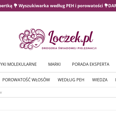
pertką 💐 Wyszukiwarka według PEH i porowatości 💐D
YKI MOLEKULARNE
MARKI
PORADA EKSPERTA
POROWATOŚĆ WŁOSÓW
WEDŁUG PEH
WIEDZA