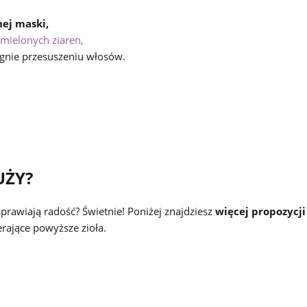
ej maski,
mielonych ziaren,
egnie przesuszeniu włosów.
UŻY?
prawiają radość? Świetnie! Poniżej znajdziesz
więcej propozycji
rające powyższe zioła.