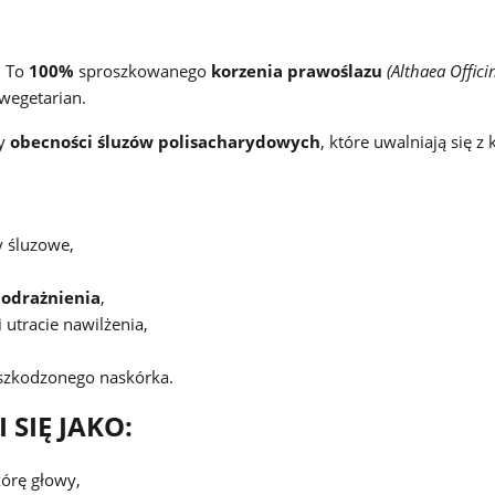
. To
100%
sproszkowanego
korzenia prawoślazu
(Althaea Offici
 wegetarian.
my
obecności śluzów polisacharydowych
, które uwalniają się z
 śluzowe,
podrażnienia
,
utracie nawilżenia,
zkodzonego naskórka.
SIĘ JAKO:
kórę głowy,