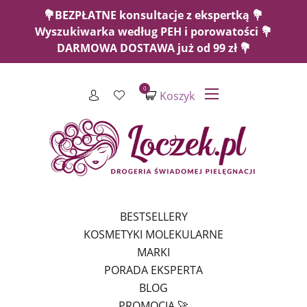
💐BEZPŁATNE konsultacje z ekspertką 💐
Wyszukiwarka według PEH i porowatości 💐
DARMOWA DOSTAWA już od 99 zł 💐
0
Koszyk
BESTSELLERY
KOSMETYKI MOLEKULARNE
MARKI
PORADA EKSPERTA
BLOG
PROMOCJA 🚀