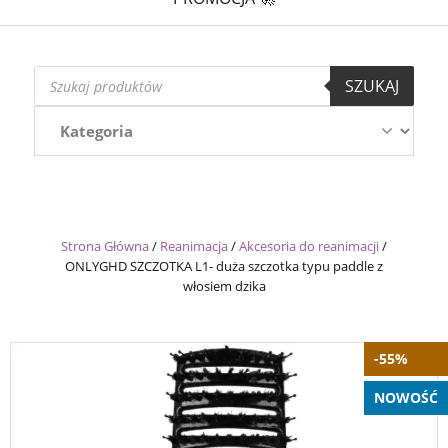
Wyszukiwarka
SZUKAJ
produktów
Strona Główna
/
Reanimacja
/
Akcesoria do reanimacji
/
ONLYGHD SZCZOTKA L1- duża szczotka typu paddle z
włosiem dzika
-55%
NOWOŚĆ