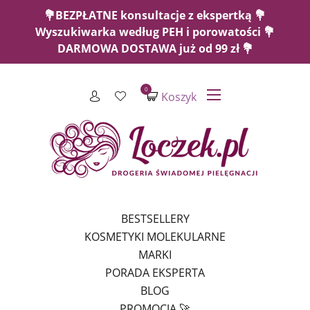
💐BEZPŁATNE konsultacje z ekspertką 💐
Wyszukiwarka według PEH i porowatości 💐
DARMOWA DOSTAWA już od 99 zł 💐
0
Koszyk
BESTSELLERY
KOSMETYKI MOLEKULARNE
MARKI
PORADA EKSPERTA
BLOG
PROMOCJA 🚀