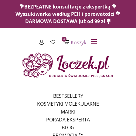
💐BEZPŁATNE konsultacje z ekspertką 💐
Wyszukiwarka według PEH i porowatości 💐
DARMOWA DOSTAWA już od 99 zł 💐
0
Koszyk
BESTSELLERY
KOSMETYKI MOLEKULARNE
MARKI
PORADA EKSPERTA
BLOG
PROMOCJA 🚀