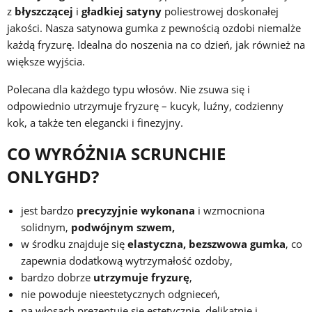
z
błyszczącej
i
gładkiej
satyny
poliestrowej doskonałej
jakości. Nasza satynowa gumka z pewnością ozdobi niemalże
każdą fryzurę. Idealna do noszenia na co dzień, jak również na
większe wyjścia.
Polecana dla każdego typu włosów. Nie zsuwa się i
odpowiednio utrzymuje fryzurę – kucyk, luźny, codzienny
kok, a także ten elegancki i finezyjny.
CO WYRÓŻNIA SCRUNCHIE
ONLYGHD?
jest bardzo
precyzyjnie wykonana
i wzmocniona
solidnym,
podwójnym szwem,
w środku znajduje się
elastyczna, bezszwowa gumka
, co
zapewnia dodatkową wytrzymałość ozdoby,
bardzo dobrze
utrzymuje fryzurę
,
nie powoduje nieestetycznych odgnieceń,
na włosach prezentuje się estetycznie, delikatnie i