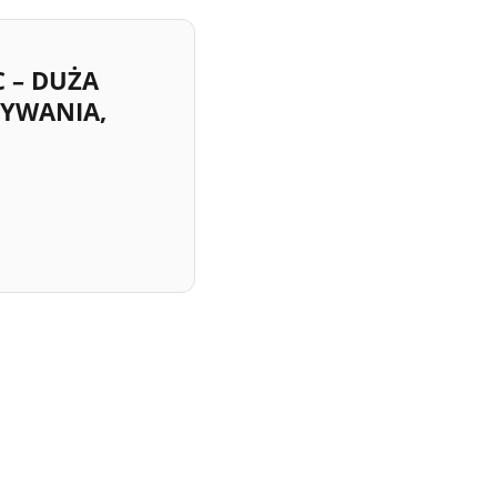
 – DUŻA
SYWANIA,