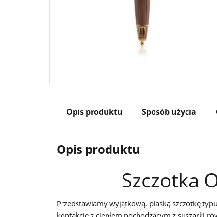
Opis produktu
Sposób użycia
Opis produktu
Szczotka 
Przedstawiamy wyjątkową, płaską szczotkę typ
kontakcie z ciepłem pochodzącym z suszarki ró