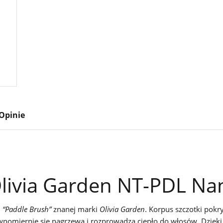
Opinie
Olivia Garden NT-PDL Na
u
“Paddle Brush”
znanej marki
Olivia Garden
. Korpus szczotki pokry
wnomiernie się nagrzewa i rozprowadza ciepło do włosów. Dzięki