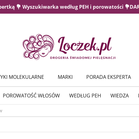
pertką 💐 Wyszukiwarka według PEH i porowatości 💐D
YKI MOLEKULARNE
MARKI
PORADA EKSPERTA
POROWATOŚĆ WŁOSÓW
WEDŁUG PEH
WIEDZA