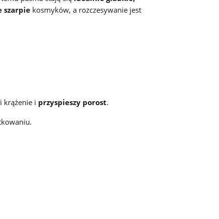
e szarpie
kosmyków, a rozczesywanie jest
i krążenie i
przyspieszy porost
.
tkowaniu.