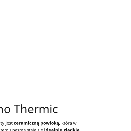
no Thermic
ty jest
ceramiczną powłoką
, która w
 temu pasma stają się
idealnie gładkie,