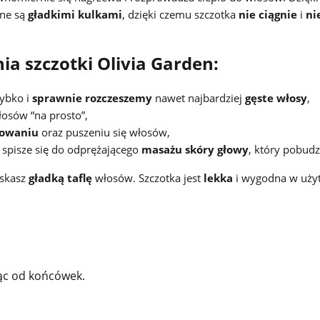
ne są
gładkimi kulkami
, dzięki czemu szczotka
nie ciągnie
i
ni
ia szczotki Olivia Garden:
zybko i
sprawnie rozczeszemy
nawet najbardziej
gęste włosy
,
włosów “na prosto”,
zowaniu
oraz puszeniu się włosów,
 spisze się do odprężającego
masażu skóry głowy
, który pobudz
yskasz
gładką taflę
włosów. Szczotka jest
lekka
i wygodna w uży
jąc od końcówek.