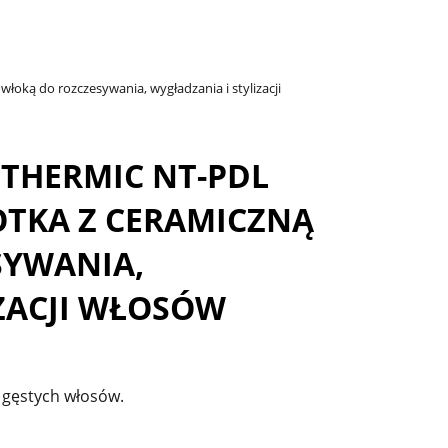
ą do rozczesywania, wygładzania i stylizacji
 THERMIC NT-PDL
OTKA Z CERAMICZNĄ
SYWANIA,
ZACJI WŁOSÓW
a gęstych włosów.