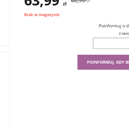
63,99
68,99
zł
zł
Brak w magazynie
Poinformuj o d
E-MAI