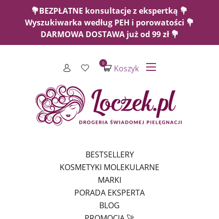
💐BEZPŁATNE konsultacje z ekspertką 💐
Wyszukiwarka według PEH i porowatości 💐
DARMOWA DOSTAWA już od 99 zł 💐
0
Koszyk
BESTSELLERY
KOSMETYKI MOLEKULARNE
MARKI
PORADA EKSPERTA
BLOG
PROMOCJA 🚀