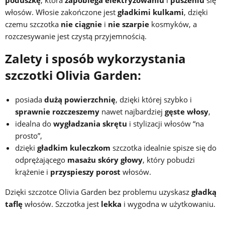
poduszkę
, która
zapobiega elektryzowaniu
i
puszeniu
się
włosów. Włosie zakończone jest
gładkimi kulkami
, dzięki
czemu szczotka
nie ciągnie
i
nie szarpie
kosmyków, a
rozczesywanie jest czystą przyjemnością.
Zalety i sposób wykorzystania
szczotki Olivia Garden:
posiada
dużą powierzchnię
, dzięki której szybko i
sprawnie rozczeszemy
nawet najbardziej
gęste włosy
,
idealna do
wygładzania skrętu
i stylizacji włosów “na
prosto”,
dzięki
gładkim kuleczkom
szczotka idealnie spisze się do
odprężającego
masażu skóry głowy
, który pobudzi
krążenie i
przyspieszy porost
włosów.
Dzięki szczotce Olivia Garden bez problemu uzyskasz
gładką
taflę
włosów. Szczotka jest
lekka
i wygodna w użytkowaniu.