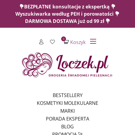
💐BEZPŁATNE konsultacje z ekspertką 💐
Wyszukiwarka według PEH i porowatości 💐
DARMOWA DOSTAWA już od 99 zł 💐
0
Koszyk
BESTSELLERY
KOSMETYKI MOLEKULARNE
MARKI
PORADA EKSPERTA
BLOG
PROMOCJA 🚀