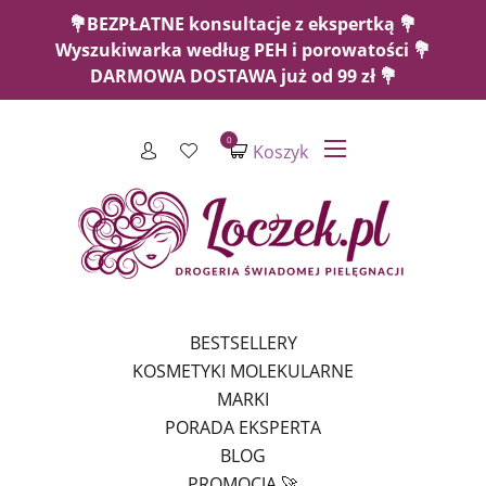
💐BEZPŁATNE konsultacje z ekspertką 💐
Wyszukiwarka według PEH i porowatości 💐
DARMOWA DOSTAWA już od 99 zł 💐
0
Koszyk
BESTSELLERY
KOSMETYKI MOLEKULARNE
MARKI
PORADA EKSPERTA
BLOG
PROMOCJA 🚀