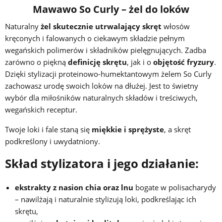
Mawawo So Curly – żel do loków
Naturalny
żel skutecznie utrwalający skręt
włosów
kręconych i falowanych o ciekawym składzie pełnym
wegańskich polimerów i składników pielęgnujących. Zadba
zarówno o piękną
definicję skrętu
, jak i o
objętość fryzury
.
Dzięki stylizacji proteinowo-humektantowym żelem So Curly
zachowasz urodę swoich loków na dłużej. Jest to świetny
wybór dla miłośników naturalnych składów i treściwych,
wegańskich receptur.
Twoje loki i fale staną się
miękkie i sprężyste
, a skręt
podkreślony i uwydatniony.
Skład stylizatora i jego działanie:
ekstrakty z nasion chia oraz lnu
bogate w polisacharydy
– nawilżają i naturalnie stylizują loki, podkreślając ich
skrętu,