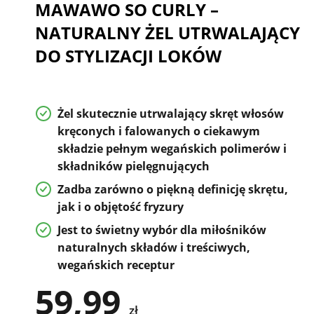
MAWAWO SO CURLY –
NATURALNY ŻEL UTRWALAJĄCY
DO STYLIZACJI LOKÓW
Ż
el skutecznie utrwalający skręt
włosów
kręconych i falowanych o ciekawym
składzie pełnym wegańskich polimerów i
składników pielęgnujących
Zadba zarówno o piękną
definicję skrętu
,
jak i o
objętość fryzury
Jest to świetny wybór dla miłośników
naturalnych składów i treściwych,
wegańskich receptur
59,99
zł