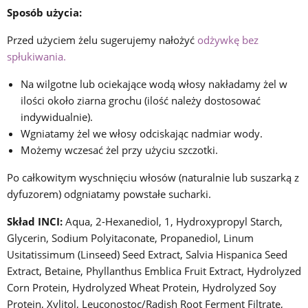
Sposób użycia:
Przed użyciem żelu sugerujemy nałożyć
odżywkę bez
spłukiwania.
Na wilgotne lub ociekające wodą włosy nakładamy żel w
ilości około ziarna grochu (ilość należy dostosować
indywidualnie).
Wgniatamy żel we włosy odciskając nadmiar wody.
Możemy wczesać żel przy użyciu szczotki.
Po całkowitym wyschnięciu włosów (naturalnie lub suszarką z
dyfuzorem) odgniatamy powstałe sucharki.
Skład INCI:
Aqua, 2-Hexanediol, 1, Hydroxypropyl Starch,
Glycerin, Sodium Polyitaconate, Propanediol, Linum
Usitatissimum (Linseed) Seed Extract, Salvia Hispanica Seed
Extract, Betaine, Phyllanthus Emblica Fruit Extract, Hydrolyzed
Corn Protein, Hydrolyzed Wheat Protein, Hydrolyzed Soy
Protein, Xylitol, Leuconostoc/Radish Root Ferment Filtrate,