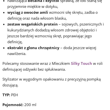
nawilżająca
betaina i ksylitol
sprawią, że loki staną się
przyjemnie miękkie w dotyku,
wyciąg z owoców amli
wzmocni siłę skrętu, zadba o
definicję oraz nada włosom blasku,
zestaw wegańskich protein
– sojowych, pszenicznych i
kukurydzianych dodadzą włosom zdrowej objętości i
jeszcze bardziej wzmocnią skręt, poprawiając jego
definicję,
ekstrakt z glonu chrząstnicy
– doda jeszcze więcej
nawilżenia.
Polecamy stosowanie wraz z Mleczkiem
Silky Touch
w roli
definiującej odżywki bez spłukiwania.
Stylizator w wygodnym opakowaniu z precyzyjną pompką
dozującą.
TYP:
PEH
Pojemność:
200 ml