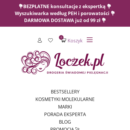
💐BEZPŁATNE konsultacje z ekspertką 💐
Wyszukiwarka według PEH i porowatości 💐
DARMOWA DOSTAWA już od 99 zł 💐
0
Koszyk
BESTSELLERY
KOSMETYKI MOLEKULARNE
MARKI
PORADA EKSPERTA
BLOG
PROMOCJA 🚀