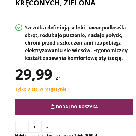
KRĘCONYCH, ZIELONA
Szczotka definiująca loki Lewer podkreśla
skręt, redukuje puszenie, nadaje połysk,
chroni przed uszkodzeniami i zapobiega
elektryzowaniu się włosów. Ergonomiczny
kształt zapewnia komfortową stylizację.
29,99
zł
Tylko 3 szt. w magazynie
DODAJ DO KOSZYKA
-
+
Najniższa cena w ciągu ostatnich 30 dni:
29,99
zł