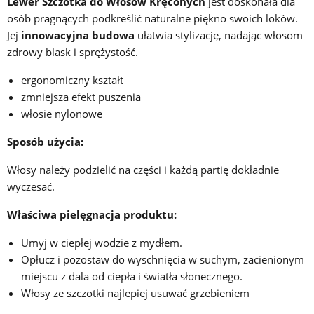
Lewer Szczotka do Włosów Kręconych
jest doskonała dla
osób pragnących podkreślić naturalne piękno swoich loków.
Jej
innowacyjna budowa
ułatwia stylizację, nadając włosom
zdrowy blask i sprężystość.
ergonomiczny kształt
zmniejsza efekt puszenia
włosie nylonowe
Sposób użycia:
Włosy należy podzielić na części i każdą partię dokładnie
wyczesać.
Właściwa pielęgnacja produktu:
Umyj w ciepłej wodzie z mydłem.
Opłucz i pozostaw do wyschnięcia w suchym, zacienionym
miejscu z dala od ciepła i światła słonecznego.
Włosy ze szczotki najlepiej usuwać grzebieniem