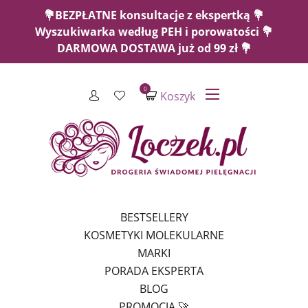
💐BEZPŁATNE konsultacje z ekspertką 💐
Wyszukiwarka według PEH i porowatości 💐
DARMOWA DOSTAWA już od 99 zł 💐
0
Koszyk
BESTSELLERY
KOSMETYKI MOLEKULARNE
MARKI
PORADA EKSPERTA
BLOG
PROMOCJA 🚀