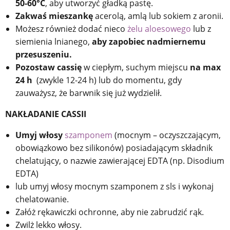
50-60°C
, aby utworzyć gładką pastę.
Zakwaś mieszankę
acerolą, amlą lub sokiem z aronii.
Możesz również dodać nieco
żelu aloesowego
lub z
siemienia lnianego,
aby zapobiec nadmiernemu
przesuszeniu.
Pozostaw cassię
w ciepłym, suchym miejscu
na max
24 h
(zwykle 12-24 h) lub do momentu, gdy
zauważysz, że barwnik się już wydzielił.
NAKŁADANIE CASSII
Umyj włosy
szamponem
(mocnym – oczyszczającym,
obowiązkowo bez silikonów) posiadającym składnik
chelatujący, o nazwie zawierającej EDTA (np. Disodium
EDTA)
lub umyj włosy mocnym szamponem z sls i wykonaj
chelatowanie.
Załóż rękawiczki ochronne, aby nie zabrudzić rąk.
Zwilż lekko włosy.