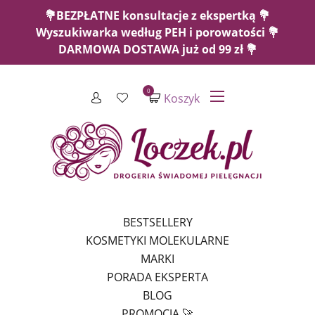
💐BEZPŁATNE konsultacje z ekspertką 💐
Wyszukiwarka według PEH i porowatości 💐
DARMOWA DOSTAWA już od 99 zł 💐
0
Koszyk
BESTSELLERY
KOSMETYKI MOLEKULARNE
MARKI
PORADA EKSPERTA
BLOG
PROMOCJA 🚀