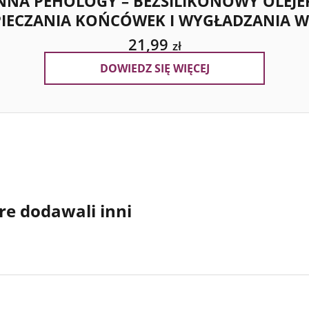
NNA PEHOLOGY – BEZSILIKONOWY OLEJE
PIECZANIA KOŃCÓWEK I WYGŁADZANIA 
21,99
zł
DOWIEDZ SIĘ WIĘCEJ
re dodawali inni