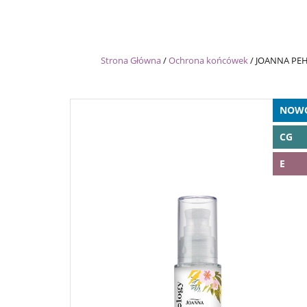
Strona Główna
/
Ochrona końcówek
/
JOANNA PEHO
NOW
CG
E