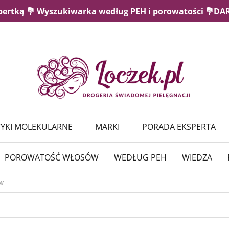
pertką 💐 Wyszukiwarka według PEH i porowatości 💐D
YKI MOLEKULARNE
MARKI
PORADA EKSPERTA
POROWATOŚĆ WŁOSÓW
WEDŁUG PEH
WIEDZA