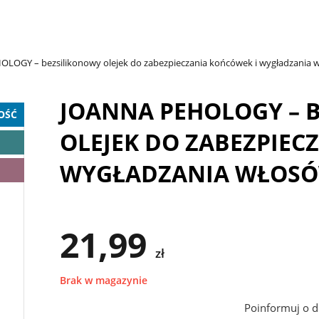
LOGY – bezsilikonowy olejek do zabezpieczania końcówek i wygładzania 
JOANNA PEHOLOGY – 
OŚĆ
OLEJEK DO ZABEZPIEC
WYGŁADZANIA WŁOS
21,99
zł
Brak w magazynie
Poinformuj o d