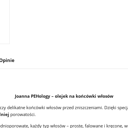
Opinie
Joanna PEHology – olejek na końcówki włosów
eczy delikatne końcówki włosów przed zniszczeniami. Dzięki spec
dniej
porowatości.
nioporowate, każdy typ włosów – proste, falowane i kręcone, w