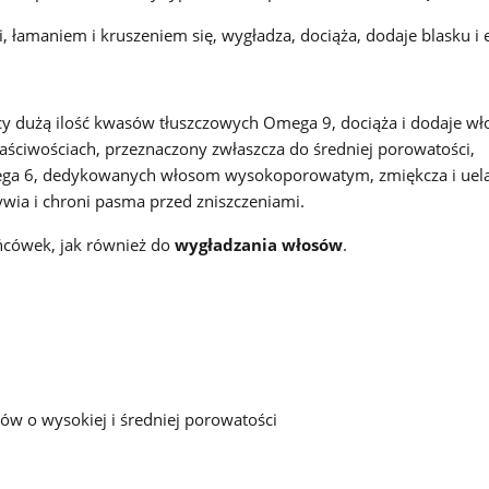
 łamaniem i kruszeniem się, wygładza, dociąża, dodaje blasku i 
ący dużą ilość kwasów tłuszczowych Omega 9, dociąża i dodaje w
aściwościach, przeznaczony zwłaszcza do średniej porowatości,
ga 6, dedykowanych włosom wysokoporowatym, zmiękcza i uela
ywia i chroni pasma przed zniszczeniami.
ońcówek, jak również do
wygładzania włosów
.
w o wysokiej i średniej porowatości