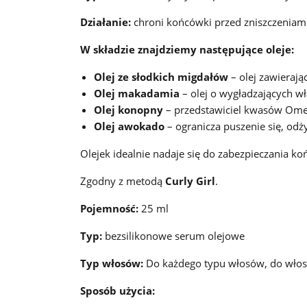
Działanie:
chroni końcówki przed zniszczeniami,
W składzie znajdziemy następujące oleje:
Olej ze słodkich migdałów
– olej zawieraj
Olej makadamia
– olej o wygładzających wł
Olej konopny
– przedstawiciel kwasów Ome
Olej awokado
– ogranicza puszenie się, odż
Olejek idealnie nadaje się do zabezpieczania k
Zgodny z metodą
Curly Girl
.
Pojemność:
25 ml
Typ:
bezsilikonowe serum olejowe
Typ włosów:
Do każdego typu włosów, do włosó
Sposób użycia: