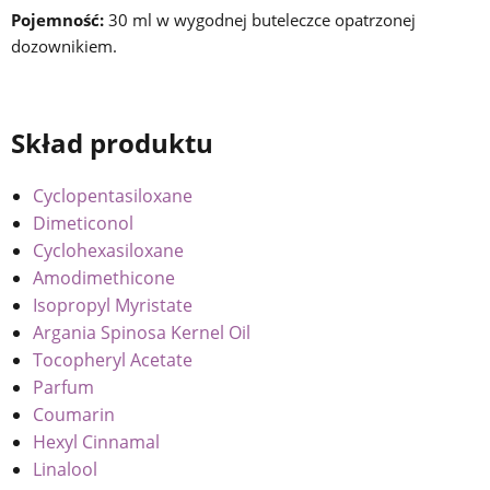
Pojemność:
30 ml w wygodnej buteleczce opatrzonej
dozownikiem.
Skład produktu
Cyclopentasiloxane
Dimeticonol
Cyclohexasiloxane
Amodimethicone
Isopropyl Myristate
Argania Spinosa Kernel Oil
Tocopheryl Acetate
Parfum
Coumarin
Hexyl Cinnamal
Linalool