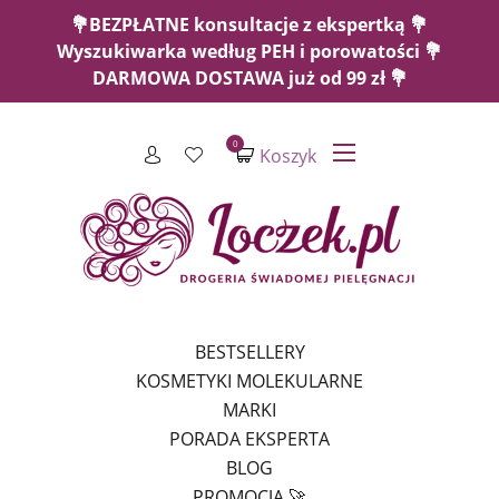
💐BEZPŁATNE konsultacje z ekspertką 💐
Wyszukiwarka według PEH i porowatości 💐
DARMOWA DOSTAWA już od 99 zł 💐
0
Koszyk
BESTSELLERY
KOSMETYKI MOLEKULARNE
MARKI
PORADA EKSPERTA
BLOG
PROMOCJA 🚀