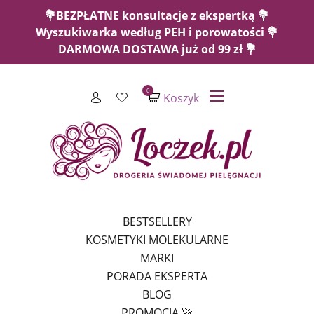
💐BEZPŁATNE konsultacje z ekspertką 💐
Wyszukiwarka według PEH i porowatości 💐
DARMOWA DOSTAWA już od 99 zł 💐
0
Koszyk
BESTSELLERY
KOSMETYKI MOLEKULARNE
MARKI
PORADA EKSPERTA
BLOG
PROMOCJA 🚀