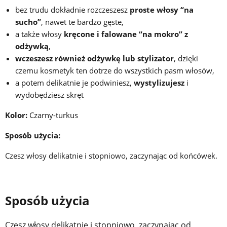
bez trudu dokładnie rozczeszesz
proste włosy “na
sucho”
, nawet te bardzo gęste,
a także włosy
kręcone i falowane “na mokro” z
odżywką
,
wczeszesz również odżywkę lub stylizator
, dzięki
czemu kosmetyk ten dotrze do wszystkich pasm włosów,
a potem delikatnie je podwiniesz,
wystylizujesz
i
wydobędziesz skręt
Kolor:
Czarny-turkus
Sposób użycia:
Czesz włosy delikatnie i stopniowo, zaczynając od końcówek.
Sposób użycia
Czesz włosy delikatnie i stopniowo, zaczynając od