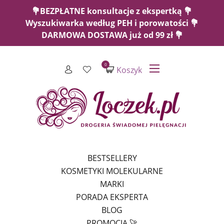
💐BEZPŁATNE konsultacje z ekspertką 💐
Wyszukiwarka według PEH i porowatości 💐
DARMOWA DOSTAWA już od 99 zł 💐
0
Koszyk
BESTSELLERY
KOSMETYKI MOLEKULARNE
MARKI
PORADA EKSPERTA
BLOG
PROMOCJA 🚀