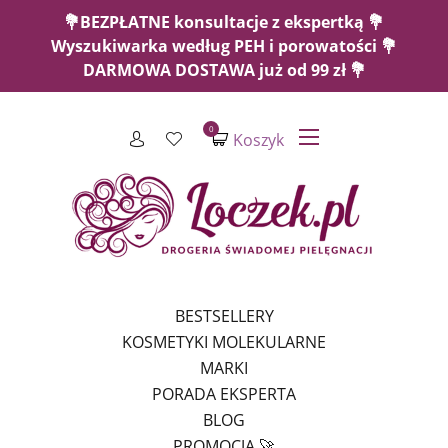
💐BEZPŁATNE konsultacje z ekspertką 💐
Wyszukiwarka według PEH i porowatości 💐
DARMOWA DOSTAWA już od 99 zł 💐
0
Koszyk
BESTSELLERY
KOSMETYKI MOLEKULARNE
MARKI
PORADA EKSPERTA
BLOG
PROMOCJA 🚀