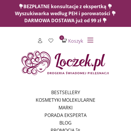
💐BEZPŁATNE konsultacje z ekspertką 💐
Wyszukiwarka według PEH i porowatości 💐
DARMOWA DOSTAWA już od 99 zł 💐
0
Koszyk
BESTSELLERY
KOSMETYKI MOLEKULARNE
MARKI
PORADA EKSPERTA
BLOG
PROMOCJA 🚀