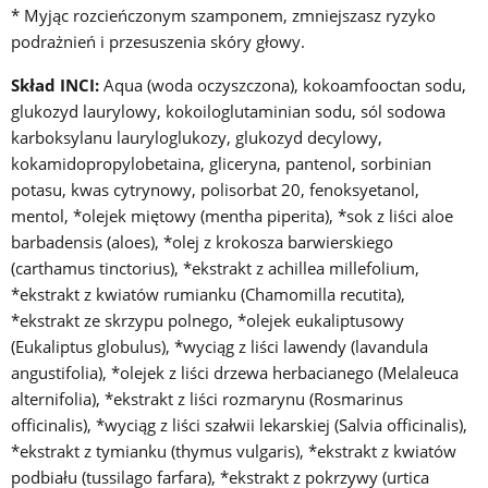
* Myjąc rozcieńczonym szamponem, zmniejszasz ryzyko
podrażnień i przesuszenia skóry głowy.
Skład INCI:
Aqua (woda oczyszczona), kokoamfooctan sodu,
glukozyd laurylowy, kokoiloglutaminian sodu, sól sodowa
karboksylanu lauryloglukozy, glukozyd decylowy,
kokamidopropylobetaina, gliceryna, pantenol, sorbinian
potasu, kwas cytrynowy, polisorbat 20, fenoksyetanol,
mentol, *olejek miętowy (mentha piperita), *sok z liści aloe
barbadensis (aloes), *olej z krokosza barwierskiego
(carthamus tinctorius), *ekstrakt z achillea millefolium,
*ekstrakt z kwiatów rumianku (Chamomilla recutita),
*ekstrakt ze skrzypu polnego, *olejek eukaliptusowy
(Eukaliptus globulus), *wyciąg z liści lawendy (lavandula
angustifolia), *olejek z liści drzewa herbacianego (Melaleuca
alternifolia), *ekstrakt z liści rozmarynu (Rosmarinus
officinalis), *wyciąg z liści szałwii lekarskiej (Salvia officinalis),
*ekstrakt z tymianku (thymus vulgaris), *ekstrakt z kwiatów
podbiału (tussilago farfara), *ekstrakt z pokrzywy (urtica