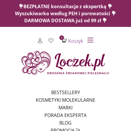
💐BEZPŁATNE konsultacje z ekspertką 💐
Wyszukiwarka według PEH i porowatości 💐
DARMOWA DOSTAWA już od 99 zł 💐
0
Koszyk
BESTSELLERY
KOSMETYKI MOLEKULARNE
MARKI
PORADA EKSPERTA
BLOG
PROMOCJA 🚀