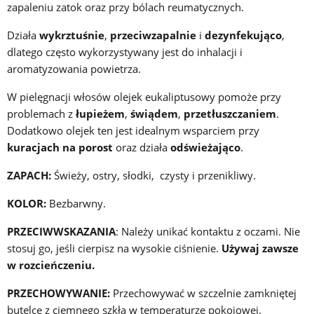
zapaleniu zatok oraz przy bólach reumatycznych.
Działa
wykrztuśnie
,
przeciwzapalnie
i
dezynfekująco
,
dlatego często wykorzystywany jest do inhalacji i
aromatyzowania powietrza.
W pielęgnacji włosów olejek eukaliptusowy pomoże przy
problemach z
łupieżem
,
świądem
,
przetłuszczaniem
.
Dodatkowo olejek ten jest idealnym wsparciem przy
kuracjach na porost
oraz działa
odświeżająco
.
ZAPACH:
Świeży, ostry, słodki, czysty i przenikliwy.
KOLOR:
Bezbarwny.
PRZECIWWSKAZANIA
: Należy unikać kontaktu z oczami. Nie
stosuj go, jeśli cierpisz na wysokie ciśnienie.
Używaj zawsze
w rozcieńczeniu.
PRZECHOWYWANIE:
Przechowywać w szczelnie zamkniętej
butelce z ciemnego szkła w temperaturze pokojowej.