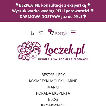
💐BEZPŁATNE konsultacje z ekspertką 💐
Wyszukiwarka według PEH i porowatości 💐
DARMOWA DOSTAWA już od 99 zł 💐
0
Koszyk
BESTSELLERY
KOSMETYKI MOLEKULARNE
MARKI
PORADA EKSPERTA
BLOG
PROMOCJA 🚀