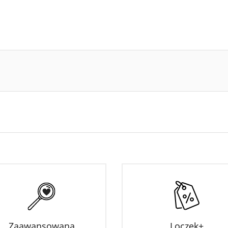
Zaawansowana
Loczek+