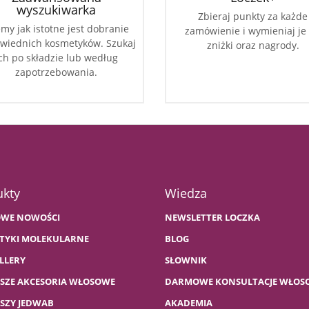
wyszukiwarka
Zbieraj punkty za każde
my jak istotne jest dobranie
zamówienie i wymieniaj je
wiednich kosmetyków. Szukaj
zniżki oraz nagrody.
ch po składzie lub według
zapotrzebowania.
ukty
Wiedza
WE NOWOŚCI
NEWSLETTER LOCZKA
TYKI MOLEKULARNE
BLOG
LLERY
SŁOWNIK
PSZE AKCESORIA WŁOSOWE
DARMOWE KONSULTACJE WŁOS
PSZY JEDWAB
AKADEMIA