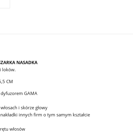
SZARKA NASADKA
i loków.
5,5 CM
 z dyfuzorem GAMA
 włosach i skórze głowy
 nakładki innych firm o tym samym kształcie
krętu włosów