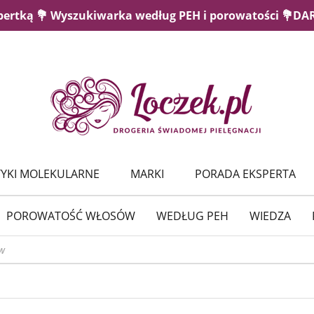
pertką 💐 Wyszukiwarka według PEH i porowatości 💐D
YKI MOLEKULARNE
MARKI
PORADA EKSPERTA
POROWATOŚĆ WŁOSÓW
WEDŁUG PEH
WIEDZA