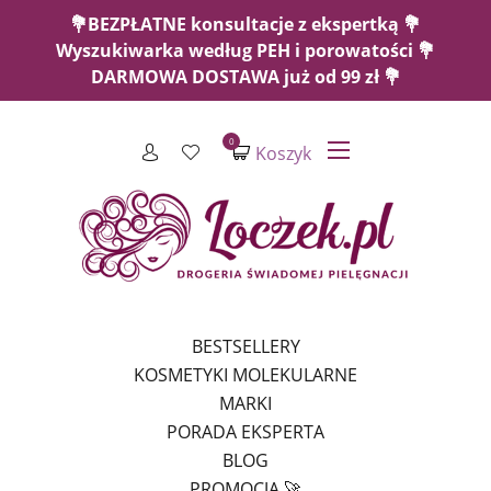
💐BEZPŁATNE konsultacje z ekspertką 💐
Wyszukiwarka według PEH i porowatości 💐
DARMOWA DOSTAWA już od 99 zł 💐
0
Koszyk
BESTSELLERY
KOSMETYKI MOLEKULARNE
MARKI
PORADA EKSPERTA
BLOG
PROMOCJA 🚀