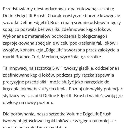
Przedstawiamy niestandardową, opatentowaną szczotkę
Define EdgeLift Brush. Charakterystyczne boczne krawędzie
szczotki Define EdgeLift Brush mają średnie odstępy między
sobą, co pozwala bez wysiłku zdefiniować kępki loków.
Wykonana z materiałów pochodzenia biologicznego i
zaprojektowana specjalnie w celu podkreślenia fal, loków i
zwojów, konstrukcja „EdgeLift” stworzona przez założyciela
marki Bounce Curl, Meriana, wyróżnia tę szczotkę.
Ta innowacyjna szczotka 5 w 1 tworzy gładkie, oddzielone i
zdefiniowane kępki loków, podczas gdy rączka zapewnia
precyzyjne przedziałki i może służyć jako narzędzie do
kręcenia loków bez użycia ciepła. Poznaj niezwykły potencjał
stylizacyjny szczotki Define EdgeLift Brush i wznieś swoją grę
o włosy na nowy poziom.
Dla porównania, nasza szczotka Volume EdgeLift Brush
tworzy objętościowe kępki loków ze względu na mniejsze
przestrzenie między krawędziami.