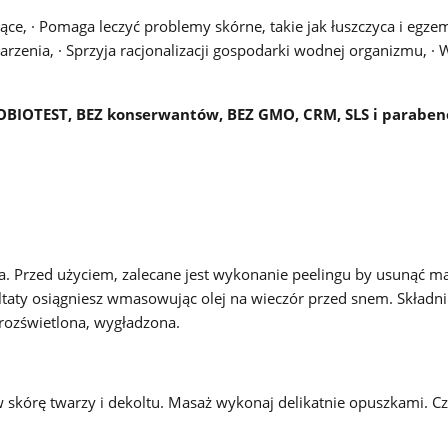
jące, · Pomaga leczyć problemy skórne, takie jak łuszczyca i egze
arzenia, · Sprzyja racjonalizacji gospodarki wodnej organizmu, · 
ROBIOTEST, BEZ konserwantów, BEZ GMO, CRM, SLS i parabe
a. Przed użyciem, zalecane jest wykonanie peelingu by usunąć m
ltaty osiągniesz wmasowując olej na wieczór przed snem. Składn
 rozświetlona, wygładzona.
 skórę twarzy i dekoltu. Masaż wykonaj delikatnie opuszkami. C