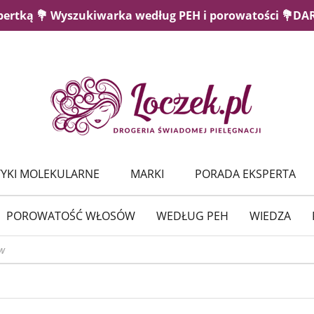
pertką 💐 Wyszukiwarka według PEH i porowatości 💐D
YKI MOLEKULARNE
MARKI
PORADA EKSPERTA
POROWATOŚĆ WŁOSÓW
WEDŁUG PEH
WIEDZA