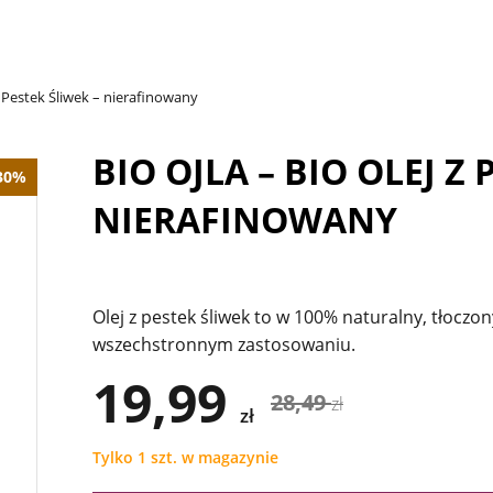
z Pestek Śliwek – nierafinowany
BIO OJLA – BIO OLEJ Z 
30%
NIERAFINOWANY
Olej z pestek śliwek to w 100% naturalny, tłoczon
wszechstronnym zastosowaniu.
19,99
28,49
zł
zł
Tylko 1 szt. w magazynie