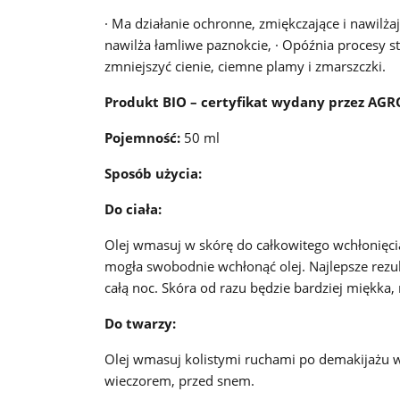
· Ma działanie ochronne, zmiękczające i nawilża
nawilża łamliwe paznokcie, · Opóźnia procesy st
zmniejszyć cienie, ciemne plamy i zmarszczki.
Produkt BIO – certyfikat wydany przez AG
Pojemność:
50 ml
Sposób użycia:
Do ciała:
Olej wmasuj w skórę do całkowitego wchłonięci
mogła swobodnie wchłonąć olej. Najlepsze rezu
całą noc. Skóra od razu będzie bardziej miękka,
Do twarzy:
Olej wmasuj kolistymi ruchami po demakijażu w
wieczorem, przed snem.