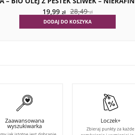
LA – BIO OLEJ Z PESTEK ŚLIWEK – NIERAF
28,49
19,99
zł
zł
DODAJ DO KOSZYKA
Zaawansowana
Loczek+
wyszukiwarka
Zbieraj punkty za każde
my jak istotne jest dobranie