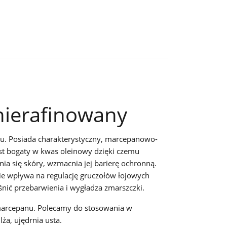
 nierafinowany
niu. Posiada charakterystyczny, marcepanowo-
st bogaty w kwas oleinowy dzięki czemu
ia się skóry, wzmacnia jej barierę ochronną.
nie wpływa na regulację gruczołów łojowych
nić przebarwienia i wygładza zmarszczki.
 marcepanu. Polecamy do stosowania w
ża, ujędrnia usta.