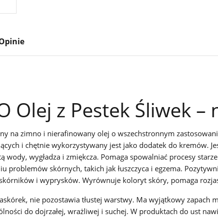
Opinie
O Olej z Pestek Śliwek –
czony na zimno i nierafinowany olej o wszechstronnym zastosowa
cych i chętnie wykorzystywany jest jako dodatek do kremów. Je
atą wody, wygładza i zmiękcza. Pomaga spowalniać procesy starzen
niu problemów skórnych, takich jak łuszczyca i egzema. Pozytyw
skórników i wyprysków. Wyrównuje koloryt skóry, pomaga rozjaś
naskórek, nie pozostawia tłustej warstwy. Ma wyjątkowy zapach
ności do dojrzałej, wrażliwej i suchej. W produktach do ust nawil