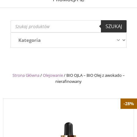
Wyszukiwarka
SZUKAJ
produktów
Strona Główna
/
Olejowanie
/
BIO OJLA – BIO Olej z awokado –
nierafinowany
-28%