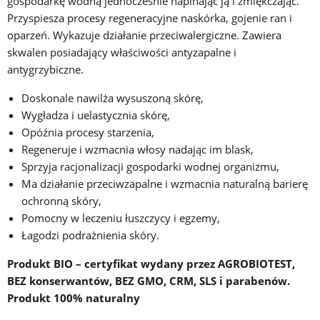
gospodarkę wodną jednocześnie napinając ją i zmiękczając.
Przyspiesza procesy regeneracyjne naskórka, gojenie ran i
oparzeń. Wykazuje działanie przeciwalergiczne. Zawiera
skwalen posiadający właściwości antyzapalne i
antygrzybiczne.
Doskonale nawilża wysuszoną skórę,
Wygładza i uelastycznia skórę,
Opóźnia procesy starzenia,
Regeneruje i wzmacnia włosy nadając im blask,
Sprzyja racjonalizacji gospodarki wodnej organizmu,
Ma działanie przeciwzapalne i wzmacnia naturalną barierę
ochronną skóry,
Pomocny w leczeniu łuszczycy i egzemy,
Łagodzi podrażnienia skóry.
Produkt BIO – certyfikat wydany przez AGROBIOTEST,
BEZ konserwantów, BEZ GMO, CRM, SLS i parabenów.
Produkt 100% naturalny