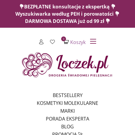
💐BEZPŁATNE konsultacje z ekspertką 💐
Wyszukiwarka według PEH i porowatości 💐
DARMOWA DOSTAWA już od 99 zł 💐
0
Koszyk
BESTSELLERY
KOSMETYKI MOLEKULARNE
MARKI
PORADA EKSPERTA
BLOG
PROMOCJA 🚀