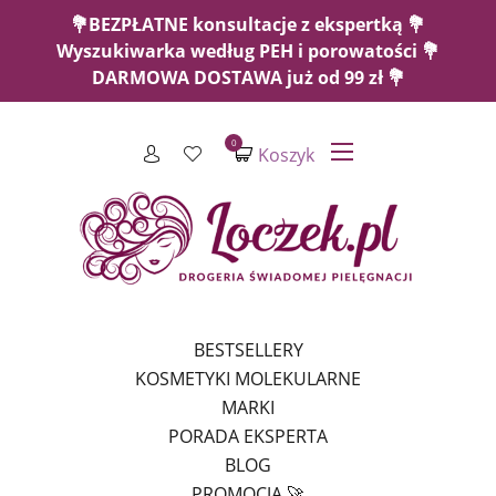
💐BEZPŁATNE konsultacje z ekspertką 💐
Wyszukiwarka według PEH i porowatości 💐
DARMOWA DOSTAWA już od 99 zł 💐
0
Koszyk
BESTSELLERY
KOSMETYKI MOLEKULARNE
MARKI
PORADA EKSPERTA
BLOG
PROMOCJA 🚀