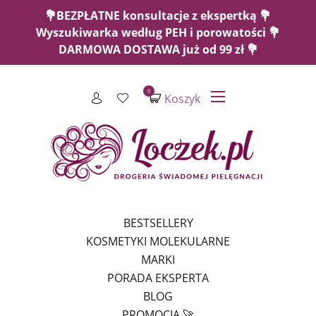
💐BEZPŁATNE konsultacje z ekspertką 💐
Wyszukiwarka według PEH i porowatości 💐
DARMOWA DOSTAWA już od 99 zł 💐
0
Koszyk
BESTSELLERY
KOSMETYKI MOLEKULARNE
MARKI
PORADA EKSPERTA
BLOG
PROMOCJA 🚀