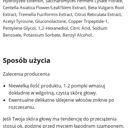
Hydrolyzed Extensin, Saccharomyces Ferment Lysate Filtrate,
Centella Asiatica Flower/Leaf/Stem Extract, Beta Vulgaris Root
Extract, Tremella Fuciformis Extract, Citrus Reticulata Extract,
Acetyl Tyrosine, Gluconolactone, Copper Tripeptide-1,
Pentylene Glycol, 1,2-Hexanediol, Citric Acid, Sodium
Benzoate, Potassium Sorbate, Benzyl Alcohol..
Sposób użycia
Zalecenia producenta
Niewielką ilość produktu, 1-2 pompki wmasuj
dokładnie w wilgotną, czystą skórę głowy.
Ewentualne delikatne sklejenie włosów zniknie po
rozczesaniu.
Jeśli Twoja skóra głowy ma tendencję do przeciążenia
stosuj ok. godzinę przed myciem łagodnym szamponem.