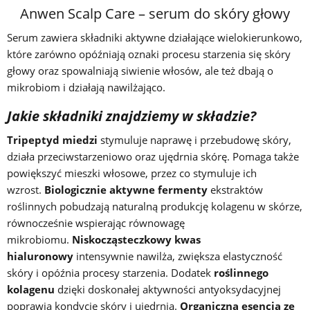
Anwen Scalp Care – serum do skóry głowy
Serum zawiera składniki aktywne działające wielokierunkowo,
które zarówno opóźniają oznaki procesu starzenia się skóry
głowy oraz spowalniają siwienie włosów, ale też dbają o
mikrobiom i działają nawilżająco.
Jakie składniki znajdziemy w składzie?
Tripeptyd miedzi
stymuluje naprawę i przebudowę skóry,
działa przeciwstarzeniowo oraz ujędrnia skórę. Pomaga także
powiększyć mieszki włosowe, przez co stymuluje ich
wzrost.
Biologicznie aktywne fermenty
ekstraktów
roślinnych pobudzają naturalną produkcję kolagenu w skórze,
równocześnie wspierając równowagę
mikrobiomu.
Niskocząsteczkowy kwas
hialuronowy
intensywnie nawilża, zwiększa elastyczność
skóry i opóźnia procesy starzenia. Dodatek
roślinnego
kolagenu
dzięki doskonałej aktywności antyoksydacyjnej
poprawia kondycję skóry i ujędrnia.
Organiczna esencja ze