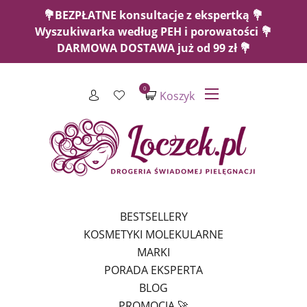
💐BEZPŁATNE konsultacje z ekspertką 💐
Wyszukiwarka według PEH i porowatości 💐
DARMOWA DOSTAWA już od 99 zł 💐
0
Koszyk
BESTSELLERY
KOSMETYKI MOLEKULARNE
MARKI
PORADA EKSPERTA
BLOG
PROMOCJA 🚀