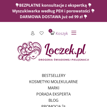
💐BEZPŁATNE konsultacje z ekspertką 💐
Wyszukiwarka według PEH i porowatości 💐
DARMOWA DOSTAWA już od 99 zł 💐
0
Koszyk
BESTSELLERY
KOSMETYKI MOLEKULARNE
MARKI
PORADA EKSPERTA
BLOG
PROMOCJA 🚀