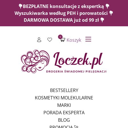
💐BEZPŁATNE konsultacje z ekspertką 💐
Wyszukiwarka według PEH i porowatości 💐
DARMOWA DOSTAWA już od 99 zł 💐
0
Koszyk
BESTSELLERY
KOSMETYKI MOLEKULARNE
MARKI
PORADA EKSPERTA
BLOG
PROMOCJA 🚀