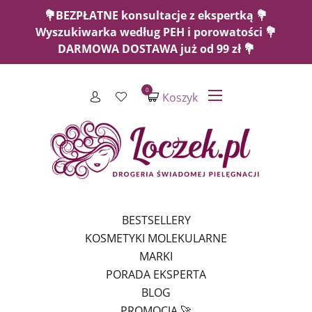
💐BEZPŁATNE konsultacje z ekspertką 💐
Wyszukiwarka według PEH i porowatości 💐
DARMOWA DOSTAWA już od 99 zł 💐
0
Koszyk
BESTSELLERY
KOSMETYKI MOLEKULARNE
MARKI
PORADA EKSPERTA
BLOG
PROMOCJA 🚀