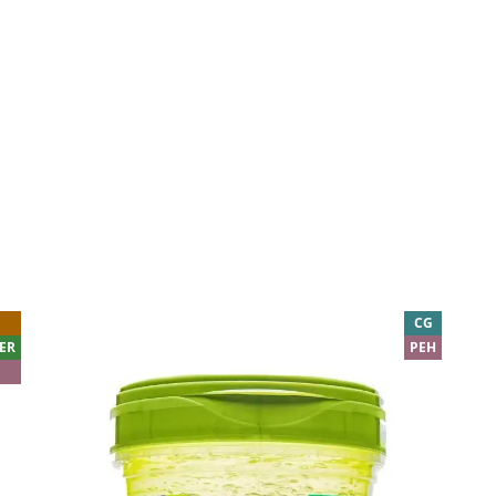
CG
ER
PEH