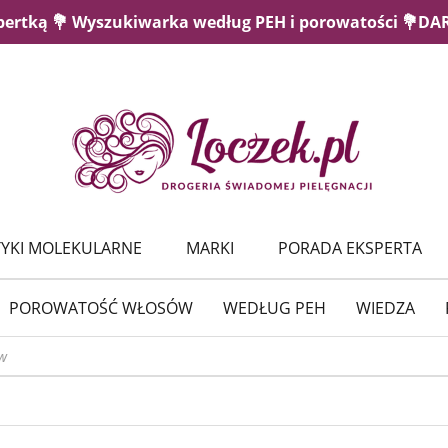
pertką 💐 Wyszukiwarka według PEH i porowatości 💐D
YKI MOLEKULARNE
MARKI
PORADA EKSPERTA
POROWATOŚĆ WŁOSÓW
WEDŁUG PEH
WIEDZA