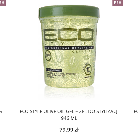
EH
PEH
G
ECO STYLE OLIVE OIL GEL – ŻEL DO STYLIZACJI
E
946 ML
79,99
zł