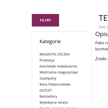
TE
FILTRY
Ilość
Opis
Kategorie
Pełni r
kosmet
MAGAZYN LOCZKA
Żródło:
Promocja
Kosmetyki molekularne
Wietrzenie magazynów!
Szampony
Bony Podarunkowe
OUTLET
Bestsellery
Wydobycie skrętu