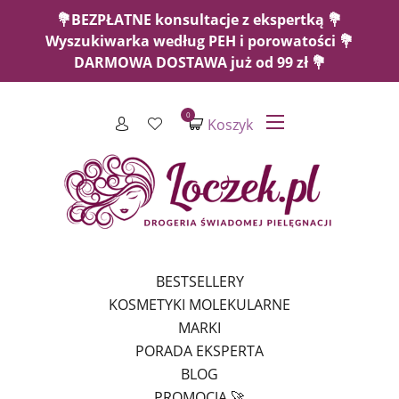
💐BEZPŁATNE konsultacje z ekspertką 💐
Wyszukiwarka według PEH i porowatości 💐
DARMOWA DOSTAWA już od 99 zł 💐
0
Koszyk
BESTSELLERY
KOSMETYKI MOLEKULARNE
MARKI
PORADA EKSPERTA
BLOG
PROMOCJA 🚀