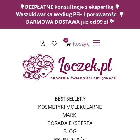
💐BEZPŁATNE konsultacje z ekspertką 💐
Wyszukiwarka według PEH i porowatości 💐
DARMOWA DOSTAWA już od 99 zł 💐
0
Koszyk
BESTSELLERY
KOSMETYKI MOLEKULARNE
MARKI
PORADA EKSPERTA
BLOG
PROMOCJA 🚀