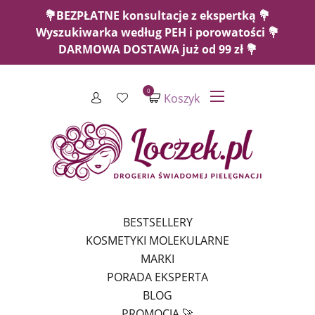
💐BEZPŁATNE konsultacje z ekspertką 💐
Wyszukiwarka według PEH i porowatości 💐
DARMOWA DOSTAWA już od 99 zł 💐
0
Koszyk
BESTSELLERY
KOSMETYKI MOLEKULARNE
MARKI
PORADA EKSPERTA
BLOG
PROMOCJA 🚀