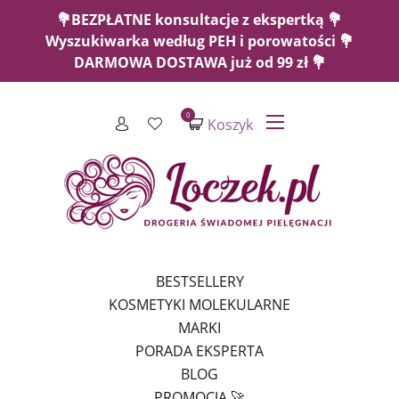
💐BEZPŁATNE konsultacje z ekspertką 💐
Wyszukiwarka według PEH i porowatości 💐
DARMOWA DOSTAWA już od 99 zł 💐
0
Koszyk
BESTSELLERY
KOSMETYKI MOLEKULARNE
MARKI
PORADA EKSPERTA
BLOG
PROMOCJA 🚀