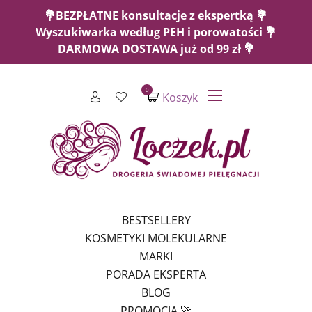
💐BEZPŁATNE konsultacje z ekspertką 💐
Wyszukiwarka według PEH i porowatości 💐
DARMOWA DOSTAWA już od 99 zł 💐
0
Koszyk
BESTSELLERY
KOSMETYKI MOLEKULARNE
MARKI
PORADA EKSPERTA
BLOG
PROMOCJA 🚀