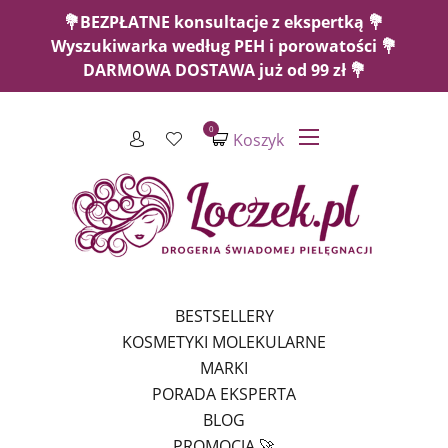
💐BEZPŁATNE konsultacje z ekspertką 💐
Wyszukiwarka według PEH i porowatości 💐
DARMOWA DOSTAWA już od 99 zł 💐
0
Koszyk
BESTSELLERY
KOSMETYKI MOLEKULARNE
MARKI
PORADA EKSPERTA
BLOG
PROMOCJA 🚀