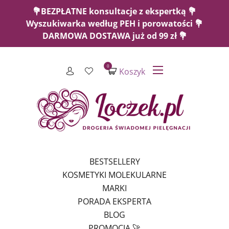
💐BEZPŁATNE konsultacje z ekspertką 💐
Wyszukiwarka według PEH i porowatości 💐
DARMOWA DOSTAWA już od 99 zł 💐
0
Koszyk
BESTSELLERY
KOSMETYKI MOLEKULARNE
MARKI
PORADA EKSPERTA
BLOG
PROMOCJA 🚀