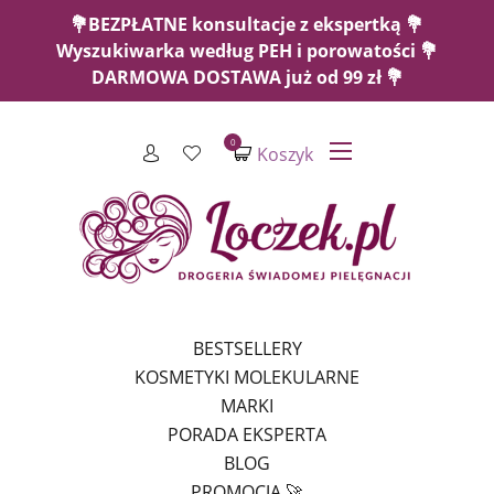
💐BEZPŁATNE konsultacje z ekspertką 💐
Wyszukiwarka według PEH i porowatości 💐
DARMOWA DOSTAWA już od 99 zł 💐
0
Koszyk
BESTSELLERY
KOSMETYKI MOLEKULARNE
MARKI
PORADA EKSPERTA
BLOG
PROMOCJA 🚀