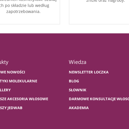
zniżki oraz nagrody.
ch po składzie lub według
zapotrzebowania.
ukty
Wiedza
WE NOWOŚCI
NEWSLETTER LOCZKA
TYKI MOLEKULARNE
BLOG
LLERY
SŁOWNIK
PSZE AKCESORIA WŁOSOWE
DARMOWE KONSULTACJE WŁOS
PSZY JEDWAB
AKADEMIA