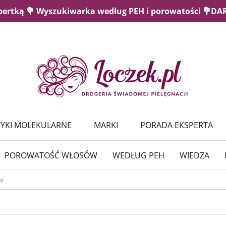
pertką 💐 Wyszukiwarka według PEH i porowatości 💐D
YKI MOLEKULARNE
MARKI
PORADA EKSPERTA
POROWATOŚĆ WŁOSÓW
WEDŁUG PEH
WIEDZA