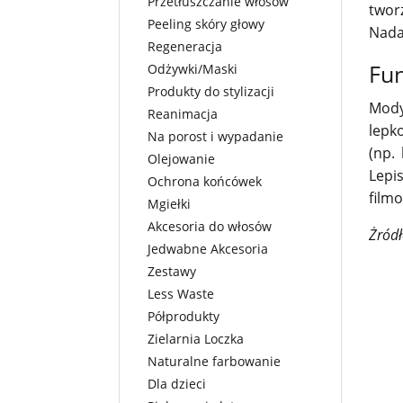
Przetłuszczanie włosów
twor
Peeling skóry głowy
Nada
Regeneracja
Fu
Odżywki/Maski
Produkty do stylizacji
Mody
Reanimacja
lepk
Na porost i wypadanie
(np.
Olejowanie
Lepi
Ochrona końcówek
filmo
Mgiełki
Akcesoria do włosów
Żród
Jedwabne Akcesoria
Zestawy
Less Waste
Półprodukty
Zielarnia Loczka
Naturalne farbowanie
Dla dzieci