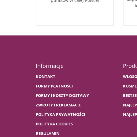
punktów w całej Polsce!
i
Informacje
Prod
KONTAKT
WŁOSO
FORMY PŁATNOŚCI
KOSME
FORMY I KOSZTY DOSTAWY
BESTSE
ZWROTY I REKLAMACJE
NAJLE
POLITYKA PRYWATNOŚCI
NAJLE
POLITYKA COOKIES
REGULAMIN