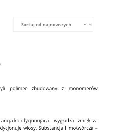
u
 czyli polimer zbudowany z monomerów
tancja kondycjonująca – wygładza i zmiękcza
ndycjonuje włosy. Substancja filmotwórcza –