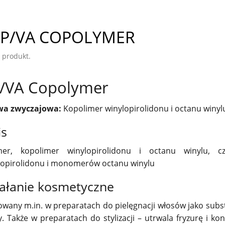
P/VA COPOLYMER
 produkt.
/VA Copolymer
a zwyczajowa:
Kopolimer winylopirolidonu i octanu winyl
is
mer, kopolimer winylopirolidonu i octanu winylu,
lopirolidonu i monomerów octanu winylu
ałanie kosmetyczne
owany m.in. w preparatach do pielęgnacji włosów jako subs
y. Także w preparatach do stylizacji – utrwala fryzurę i ko