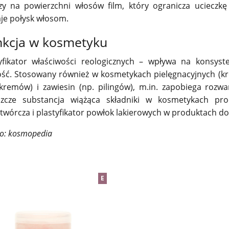
zy na powierzchni włosów film, który ogranicza ucieczk
je połysk włosom.
nkcja w kosmetyku
fikator właściwości reologicznych – wpływa na konsyst
ość. Stosowany również w kosmetykach pielęgnacyjnych (kre
 kremów) i zawiesin (np. pilingów), m.in. zapobiega rozw
szcze substancja wiążąca składniki w kosmetykach pr
twórcza i plastyfikator powłok lakierowych w produktach do
ło: kosmopedia
E