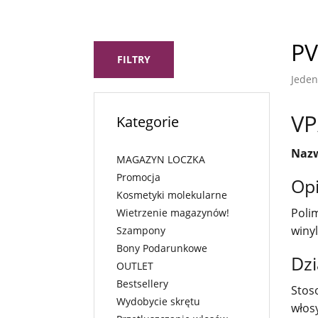
PV
FILTRY
Jeden
VP
Kategorie
Nazw
MAGAZYN LOCZKA
Promocja
Op
Kosmetyki molekularne
Poli
Wietrzenie magazynów!
winy
Szampony
Bony Podarunkowe
Dzi
OUTLET
Bestsellery
Stos
Wydobycie skrętu
włos