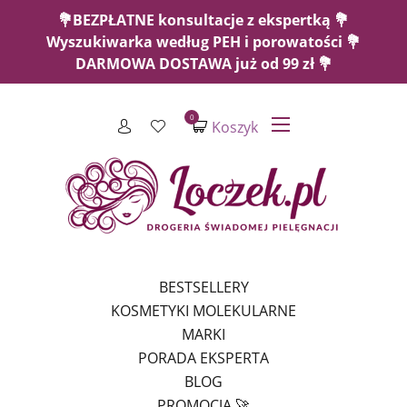
💐BEZPŁATNE konsultacje z ekspertką 💐
Wyszukiwarka według PEH i porowatości 💐
DARMOWA DOSTAWA już od 99 zł 💐
0
Koszyk
BESTSELLERY
KOSMETYKI MOLEKULARNE
MARKI
PORADA EKSPERTA
BLOG
PROMOCJA 🚀