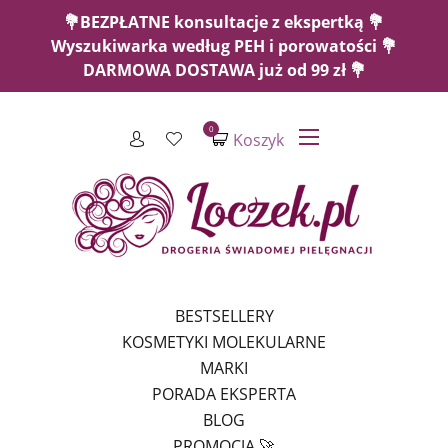
💐BEZPŁATNE konsultacje z ekspertką 💐
Wyszukiwarka według PEH i porowatości 💐
DARMOWA DOSTAWA już od 99 zł 💐
0
Koszyk
BESTSELLERY
KOSMETYKI MOLEKULARNE
MARKI
PORADA EKSPERTA
BLOG
PROMOCJA 🚀