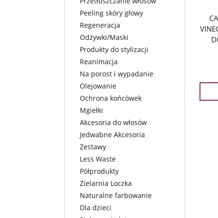
Przetłuszczanie włosów
Peeling skóry głowy
CA
Regeneracja
VINE
Odżywki/Maski
D
Produkty do stylizacji
Reanimacja
Na porost i wypadanie
Olejowanie
Ochrona końcówek
Mgiełki
Akcesoria do włosów
Jedwabne Akcesoria
Zestawy
Less Waste
Półprodukty
Zielarnia Loczka
Naturalne farbowanie
Dla dzieci