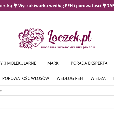
pertką 💐 Wyszukiwarka według PEH i porowatości 💐D
YKI MOLEKULARNE
MARKI
PORADA EKSPERTA
POROWATOŚĆ WŁOSÓW
WEDŁUG PEH
WIEDZA