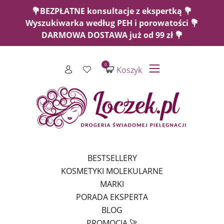
💐BEZPŁATNE konsultacje z ekspertką 💐
Wyszukiwarka według PEH i porowatości 💐
DARMOWA DOSTAWA już od 99 zł 💐
0
Koszyk
BESTSELLERY
KOSMETYKI MOLEKULARNE
MARKI
PORADA EKSPERTA
BLOG
PROMOCJA 🚀