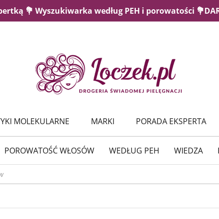
pertką 💐 Wyszukiwarka według PEH i porowatości 💐D
YKI MOLEKULARNE
MARKI
PORADA EKSPERTA
POROWATOŚĆ WŁOSÓW
WEDŁUG PEH
WIEDZA