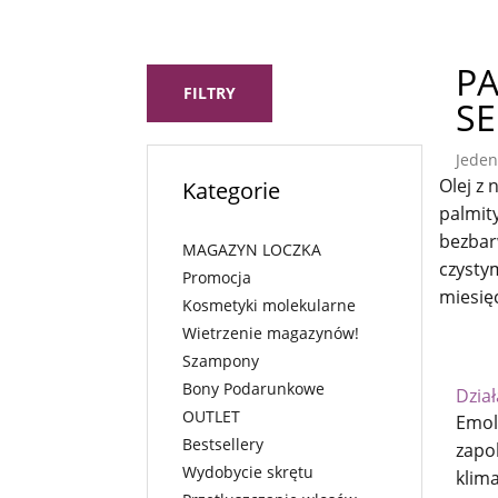
P
FILTRY
SE
Jeden
Olej z 
Kategorie
palmit
bezbarw
MAGAZYN LOCZKA
czysty
Promocja
miesię
Kosmetyki molekularne
Wietrzenie magazynów!
Szampony
Bony Podarunkowe
Dzia
OUTLET
Emoli
Bestsellery
zapo
Wydobycie skrętu
klima