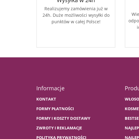
Wysyłka w 24h
Realizujemy zamówienia już w
Wie
24h. Duże możliwości wysyłki do
odpo
punktów w całej Polsce!
i
Informacje
Prod
KONTAKT
WŁOSO
FORMY PŁATNOŚCI
KOSME
FORMY I KOSZTY DOSTAWY
BESTSE
ZWROTY I REKLAMACJE
NAJLE
POLITYKA PRYWATNOŚCI
NAJLE