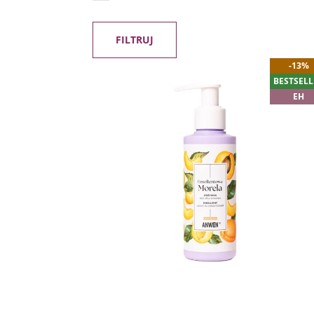
FILTRUJ
-13%
BESTSELL
EH