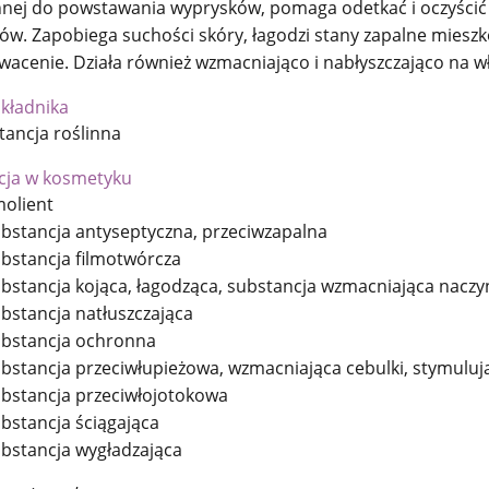
nnej do powstawania wyprysków, pomaga odetkać i oczyści
ów. Zapobiega suchości skóry, łagodzi stany zapalne mies
wacenie. Działa również wzmacniająco i nabłyszczająco na w
składnika
tancja roślinna
cja w kosmetyku
olient
bstancja antyseptyczna, przeciwzapalna
bstancja filmotwórcza
bstancja kojąca, łagodząca, substancja wzmacniająca naczy
bstancja natłuszczająca
bstancja ochronna
bstancja przeciwłupieżowa, wzmacniająca cebulki, stymulu
bstancja przeciwłojotokowa
bstancja ściągająca
bstancja wygładzająca