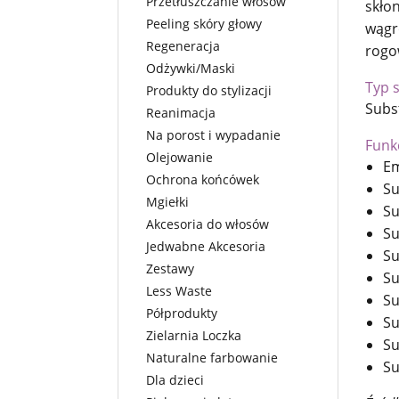
Przetłuszczanie włosów
skło
Peeling skóry głowy
wągr
Regeneracja
rogo
Odżywki/Maski
Typ 
Produkty do stylizacji
Subs
Reanimacja
Na porost i wypadanie
Funk
Olejowanie
Em
Ochrona końcówek
Su
Mgiełki
Su
Akcesoria do włosów
Su
Jedwabne Akcesoria
Su
Zestawy
Su
Less Waste
Su
Półprodukty
Su
Zielarnia Loczka
Su
Naturalne farbowanie
Su
Dla dzieci