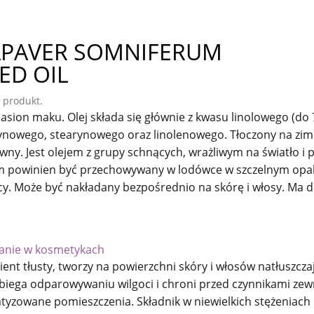
APAVER SOMNIFERUM
ED OIL
 produkt.
nasion maku. Olej składa się głównie z kwasu linolowego (do 
ynowego, stearynowego oraz linolenowego. Tłoczony na zimno
ny. Jest olejem z grupy schnących, wrażliwym na światło i 
m powinien być przechowywany w lodówce w szczelnym opak
cy. Może być nakładany bezpośrednio na skórę i włosy. Ma d
łanie w kosmetykach
ent tłusty, tworzy na powierzchni skóry i włosów natłuszcza
biega odparowywaniu wilgoci i chroni przed czynnikami zewnę
tyzowane pomieszczenia. Składnik w niewielkich stężeniach 