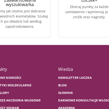
Zaawansowana
Loczek+
wyszukiwarka
Zbieraj punkty za każde
my jak istotne jest dobranie
zamówienie i wymieniaj je
wiednich kosmetyków. Szukaj
zniżki oraz nagrody.
ch po składzie lub według
zapotrzebowania.
ukty
Wiedza
WE NOWOŚCI
NEWSLETTER LOCZKA
TYKI MOLEKULARNE
BLOG
LLERY
SŁOWNIK
PSZE AKCESORIA WŁOSOWE
DARMOWE KONSULTACJE WŁOS
PSZY JEDWAB
AKADEMIA