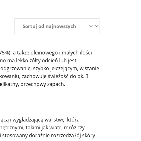
75%), a także oleinowego i małych ilości
 ma lekko żółty odcień lub jest
podgrzewanie, szybko jełczejącym, w stanie
owaniu, zachowuje świeżość do ok. 3
elikatny, orzechowy zapach.
jącą i wygładzającą warstwę, która
trznymi, takimi jak wiatr, mróz czy
i stosowany doraźnie rozrzedza łój skóry