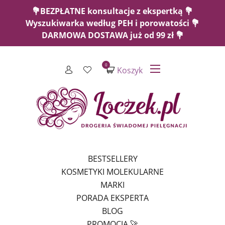
💐BEZPŁATNE konsultacje z ekspertką 💐
Wyszukiwarka według PEH i porowatości 💐
DARMOWA DOSTAWA już od 99 zł 💐
0
Koszyk
BESTSELLERY
KOSMETYKI MOLEKULARNE
MARKI
PORADA EKSPERTA
BLOG
PROMOCJA 🚀