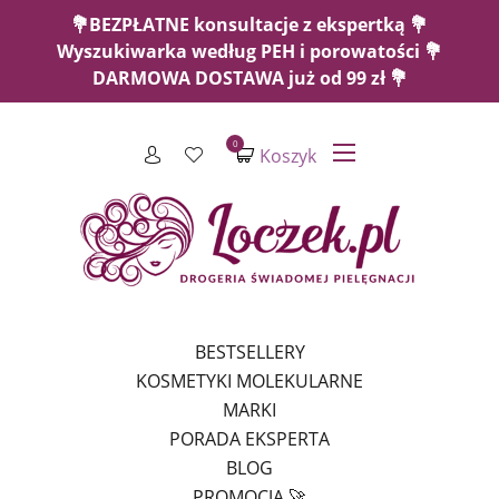
💐BEZPŁATNE konsultacje z ekspertką 💐
Wyszukiwarka według PEH i porowatości 💐
DARMOWA DOSTAWA już od 99 zł 💐
0
Koszyk
BESTSELLERY
KOSMETYKI MOLEKULARNE
MARKI
PORADA EKSPERTA
BLOG
PROMOCJA 🚀