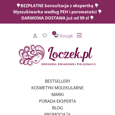
💐BEZPŁATNE konsultacje z ekspertką 💐
Wyszukiwarka według PEH i porowatości 💐
DARMOWA DOSTAWA już od 99 zł 💐
0
Koszyk
BESTSELLERY
KOSMETYKI MOLEKULARNE
MARKI
PORADA EKSPERTA
BLOG
PROMOCJA 🚀