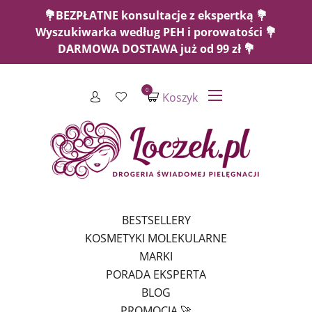
💐BEZPŁATNE konsultacje z ekspertką 💐
Wyszukiwarka według PEH i porowatości 💐
DARMOWA DOSTAWA już od 99 zł 💐
0
Koszyk
BESTSELLERY
KOSMETYKI MOLEKULARNE
MARKI
PORADA EKSPERTA
BLOG
PROMOCJA 🚀