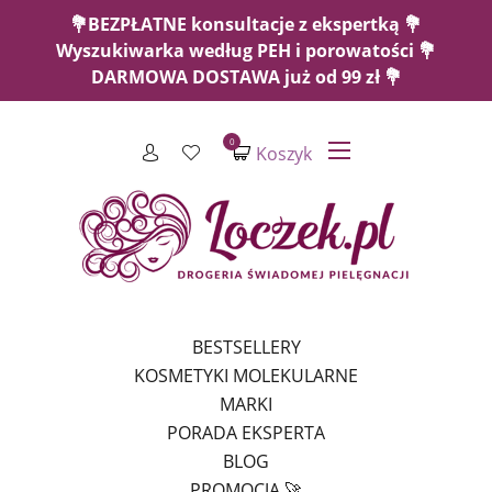
💐BEZPŁATNE konsultacje z ekspertką 💐
Wyszukiwarka według PEH i porowatości 💐
DARMOWA DOSTAWA już od 99 zł 💐
0
Koszyk
BESTSELLERY
KOSMETYKI MOLEKULARNE
MARKI
PORADA EKSPERTA
BLOG
PROMOCJA 🚀