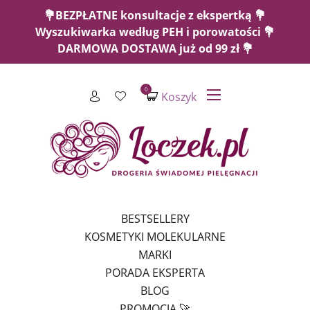
💐BEZPŁATNE konsultacje z ekspertką 💐
Wyszukiwarka według PEH i porowatości 💐
DARMOWA DOSTAWA już od 99 zł 💐
0
Koszyk
BESTSELLERY
KOSMETYKI MOLEKULARNE
MARKI
PORADA EKSPERTA
BLOG
PROMOCJA 🚀